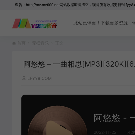
敬告：http://mv.mv999.net网站数据即将清空，现将所有数据更新到lfyy8.
此站已停更！下载更多资源，请访问 
首页
无损音乐
正文
阿悠悠 – 一曲相思[MP3][320K][6.
LFYY8.COM
阿悠悠 - 一
2022-11-22
1.42