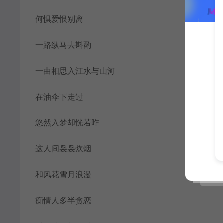
何惧爱恨别离
一路纵马去斟酌
一曲相思入江水与山河
在油伞下走过
悠然入梦却恍若昨
这人间袅袅炊烟
和风花雪月浪漫
痴情人多半贪恋