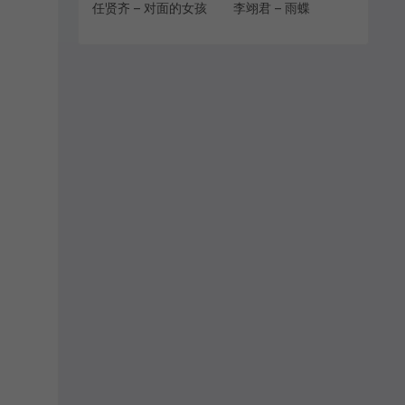
任贤齐 – 对面的女孩
李翊君 – 雨蝶
看过来[MP3-
[MP3/FLAC][320K]
320K/FLAC]
[8.89M/23.6M]
[7.42M/22.6M]