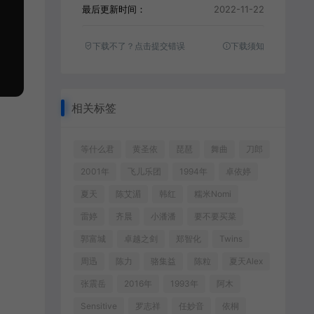
最后更新时间：
2022-11-22
下载不了？点击提交错误
下载须知
相关标签
等什么君
黄圣依
琵琶
舞曲
刀郎
2001年
飞儿乐团
1994年
卓依婷
夏天
陈艾湄
韩红
糯米Nomi
雷婷
齐晨
小潘潘
要不要买菜
郭富城
卓越之剑
郑智化
Twins
周迅
陈力
骆集益
陈粒
夏天Alex
张震岳
2016年
1993年
阿木
Sensitive
罗志祥
任妙音
依桐