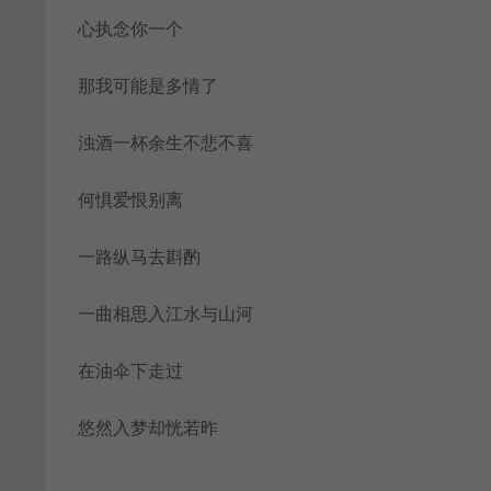
心执念你一个
那我可能是多情了
浊酒一杯余生不悲不喜
何惧爱恨别离
一路纵马去斟酌
一曲相思入江水与山河
在油伞下走过
悠然入梦却恍若昨