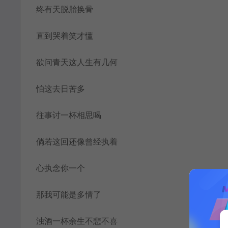
终有天脱胎换骨
直到哭着笑才懂
欲问青天这人生有几何
怕这去日苦多
往事讨一杯相思喝
倘若这回还像曾经执着
心执念你一个
那我可能是多情了
浊酒一杯余生不悲不喜