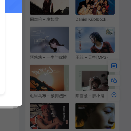
周杰伦 – 发如雪
Daniel Küblböck、
[MP3/FLAC][320K]
Deutschland sucht
[11.4M/34.7M]
den Superstar – Cry
On My
Shoulde[MP3/FLAC]
[320K]
[9.53M/27.9M]
阿悠悠 – 一生与你擦
王菲 – 天空[MP3-
肩而过[MP3/FLAC]
320K/FLAC]
[320K]
[10.3M/24.8M]
[9.27M/25.7M]
迟里乌布 – 簇拥烈日
陈雪凝 – 胆小鬼
的花[MP3-
[MP3-320K/FLAC]
320K/FLAC]
[10.1M/27.2M]
[8.85M/22.9M]