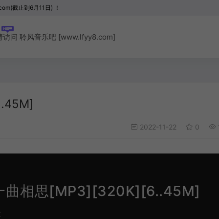
com(截止到6月11日) ！
聆风音乐吧 [www.lfyy8.com]
.45M]
2022-11-22
0
曲相思[MP3][320K][6..45M]
K