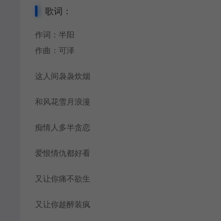
歌词：
作词：半阳
作曲：可泽
这人间袅袅炊烟
和风花雪月浪漫
痴情人多半贪恋
爱恨情仇都好看
又让你痛不欲生
又让你趁醉装疯