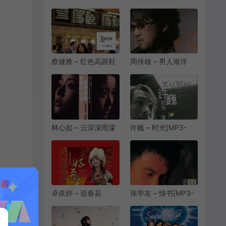
320K/FLAC]
[MP3-320K/FLAC]
[8.57M/27.5M]
[8.93M/26.1M]
蔡健雅 – 红色高跟鞋
周传雄 – 男人海洋
[MP3-320K/FLAC]
[MP3/FLAC][320K]
[8.01M/24.4M]
[9.15M/23.1M]
林心如 – 云深深雨濛
许巍 – 时光[MP3-
濛[MP3-
320K/FLAC]
320K/FLAC]
[12.1M/34.9M]
[10.1M/27.6M]
卓依婷 – 迎春花
张学友 – 情书[MP3-
[MP3-320K/FLAC]
320K/FLAC]
[8.61M/26.7M]
[9.60M/24.8M]