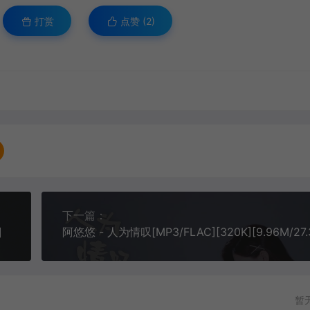
打赏
点赞 (
2
)
下一篇：
]
阿悠悠 - 人为情叹[MP3/FLAC][320K][9.96M/27.
暂