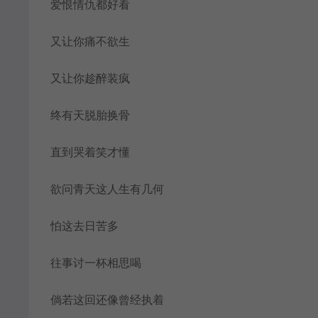
爱恨情仇都好看
又让你痛不欲生
又让你趁醉装疯
终有天脱胎换骨
直到哭着笑才懂
欲问青天这人生有几何
怕这去日苦多
往事讨一杯相思喝
倘若这回还像曾经执着