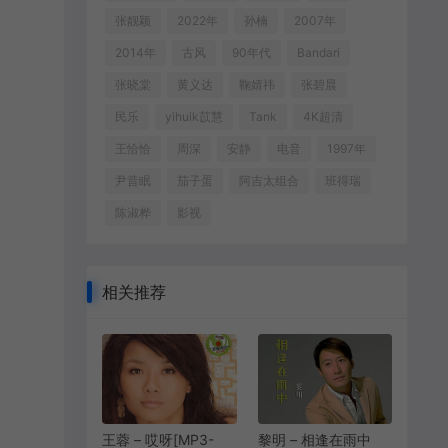
张靓颖
2022年
孙楠
2007年
2014年
古风
90年代
Bandari
张晓棠
黄义达
鞠婧祎
张碧晨
民乐
yihuik苡慧
Tank
4K超清
王恰恰
周深
安静
电音
1997年
尹昔眠
茄子蛋
阿吉太组合
班得瑞
陈淑桦
影视
相关推荐
王蓉 – 哎呀[MP3-
黎明 – 相逢在雨中