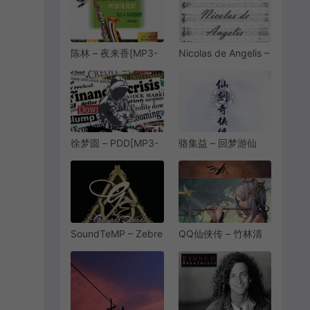
陈林 – 夜来香[MP3-
Nicolas de Angelis –
320K/FLAC]
Quelques Notes
[8.06M/21.3M]
Pour Anna[MP3-
320K/FLAC]
[8.34M/21.9M]
徐梦圆 – PDD[MP3-
骆集益 – 回梦游仙
320K/FLAC]
(二胡独奏版)[MP3-
[9.35M/28.1M]
320K/FLAC]
[5.04M/12.7M]
SoundTeMP – Zebre
QQ仙侠传 – 竹林清
de La Clave[MP3-
雅 (曲江主题)[MP3-
320K/FLAC]
320K/FLAC]
[9.29M/26.2M]
[3.04M/5.95M]