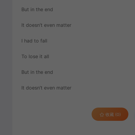
But in the end
It doesn’t even matter
I had to fall
To lose it all
But in the end
It doesn’t even matter
收藏 (0)