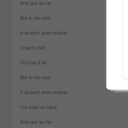
And got so far
But in the end
It doesn’t even matter
I had to fall
To lose it all
But in the end
It doesn’t even matter
I’ve tried so hard
And got so far