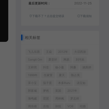
最后更新时间：
2022-11-25
下载不了？点击提交错误
下载须知
相关标签
飞儿乐团
王焱
2012年
大话西游
Sangit Om
萧亚轩
网易
刘珂矣
王梓琪
抖音
杨小曼
阿桑
姚斯婷
1999年
任家萱
夏天
陈占美
宋小宝
茄子蛋
本多Ruru
汤宝如
郭富城
梦然
英国
2021年
海鸣威
琵琶
周林枫
罗志祥
周传雄
吉他
孙悦
VOB
结婚