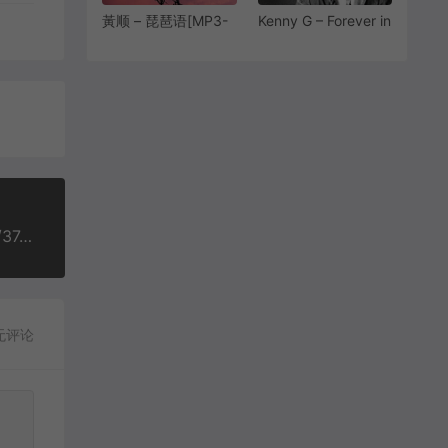
黃顺 – 琵琶语[MP3-
Kenny G – Forever in
320K][7.34M]
Love(永浴爱河)
[MP3-320K/FLAC]
[11.9M/32.6M]
F.I.R.飞儿乐团 - 月牙湾[MP3-320K/FLAC][12.2M/37.9M]
无评论