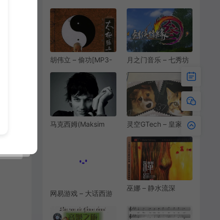
Sounds Of Silence
流进行曲 (2020重制
(寂静之声)
版)[MP3-
[MP3/FLAC][320K]
320K/FLAC]
[8.88M/23.0M]
[11.5M/31.8M]
胡伟立 – 偷功[MP3-
月之门音乐 – 七秀坊
320K/FLAC]
[MP3-320K/FLAC]
[4.04M/9.71M]
[5.44M/12.4M]
马克西姆(Maksim
灵空GTech – 皇家萌
Mrvica) – 出埃及记
卫[MP3-
(Exodus)
320K/FLAC]
[MP3/FLAC][320K]
[8.89M/17.7M]
[7.41M/19.7M]
巫娜 – 静水流深
网易游戏 – 大话西游
[MP3-320K/FLAC]
3登陆音乐[MP3-
[11.3M/29.4M]
320K][9.55M]