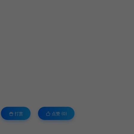
打赏
点赞 (
0
)