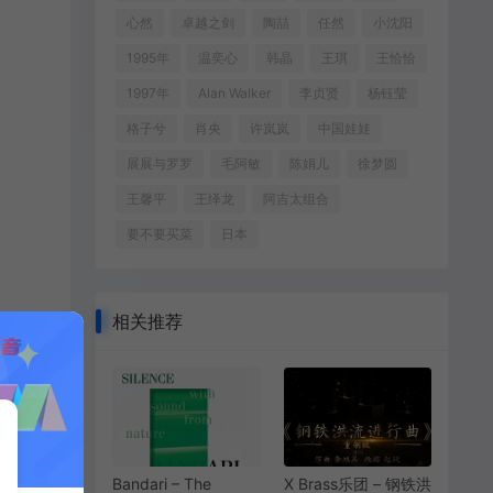
心然
卓越之剑
陶喆
任然
小沈阳
1995年
温奕心
韩晶
王琪
王恰恰
1997年
Alan Walker
李贞贤
杨钰莹
格子兮
肖央
许岚岚
中国娃娃
展展与罗罗
毛阿敏
陈娟儿
徐梦圆
王馨平
王绎龙
阿吉太组合
要不要买菜
日本
相关推荐
Bandari – The
X Brass乐团 – 钢铁洪