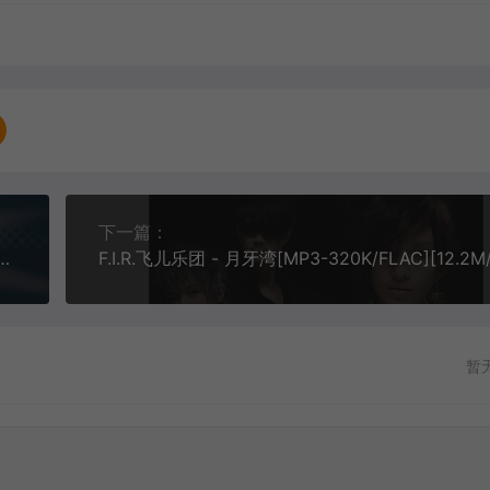
下一篇：
ucht den Superstar - Cry On My Shoulde[MP3/FLAC][320K][9.53M/27.9M]
暂