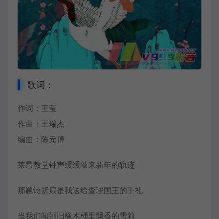
歌词：
作词：王莹
作曲：王瑞杰
编曲：陈元博
莱昂教堂钟声缓缓敲来新年的轨迹
那题诗折扇是我送给查理国王的手礼
当我们闻到旧橡木桶里飘香的雪莉