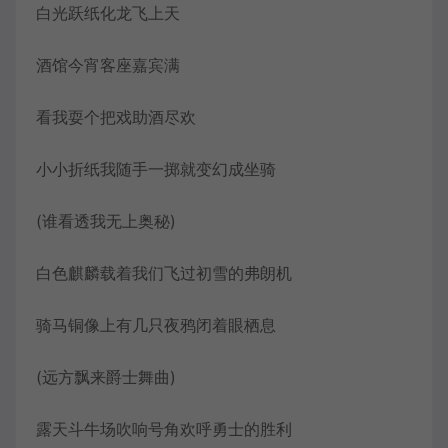
白光跃纸化龙飞上天
酒馆今宵客座嘉宾满
看我耍个把戏助酒尽欢
小小折纸我随手一掷就变幻成坐骑
(谁看透我无上奥秘)
白色麒麟载着我们飞过初雪的弗朗机
骑马铜像上有几只夜鸦闭着眼栖息
(远方飘来爵士舞曲)
露天斗牛场吹响号角欢呼勇士的胜利