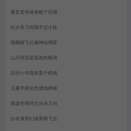
看官老爷请来瞧个仔细
吐火吞刀对我不过小技
我脚踏飞云邀神仙博弈
山川河流是我布的棋局
且待小爷我来耍个把戏
玉露半壶化作酒池肉林
我虚空画符念法决几句
白衣身形幻成青鹤飞去