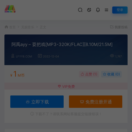
登录
首页
无损音乐
正文
我要投稿
阿禹ayy – 耍把戏[MP3-320K/FLAC][8.10M/21.5M]
LFYY8.COM
2022-12-04
1,747
1
点赞 (
1
)
收藏 (0)
¥
M币
VIP免费
立即下载
免费注册开通
下载不了？请联系网站客服提交链接错误！