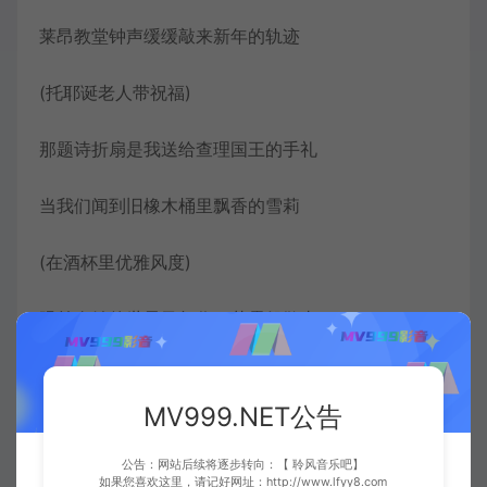
莱昂教堂钟声缓缓敲来新年的轨迹
(托耶诞老人带祝福)
那题诗折扇是我送给查理国王的手礼
当我们闻到旧橡木桶里飘香的雪莉
(在酒杯里优雅风度)
眼前奇妙的世界又幻作了花雾般散去
看官老爷请来瞧个仔细
MV999.NET公告
吐火吞刀对我不过小技
公告：网站后续将逐步转向：【 聆风音乐吧】
如果您喜欢这里，请记好网址：http://www.lfyy8.com