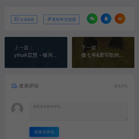
复制本文链接
生成海报
上一篇：
下一篇：
yihuik苡慧 - 银河与星斗[MP3-320K/FLAC][7.58M/40.5M]
傲七爷&爱写歌的小田 - 枕边童话[MP3-320K/FLAC][7.34M/38.6M]
发表评论
暂无评论
登录后评论