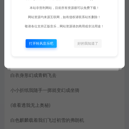
我脚踏飞云邀神仙博弈
本站非营利网站，目前所有资源都可以免费下载！
山川河流是我布的棋局
网站资源均来源互联网，如有侵权请联系站长删除！
敬请各位支持正版音乐，网站资源请勿商用或非法用途！
且待小爷我来耍个把戏
打开聆风音乐吧
好的我知道了
玉露半壶化作酒池肉林
我虚空画符念法决几句
白衣身形幻成青鹤飞去
小小折纸我随手一掷就变幻成坐骑
(谁看透我无上奥秘)
白色麒麟载着我们飞过初雪的弗朗机