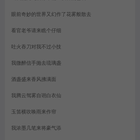
眼前奇妙的世界又幻作了花雾般散去
看官老爷请来瞧个仔细
吐火吞刀对我不过小技
我微醉信手抛去琉璃盏
酒盏盛来香风拂满面
我腾云驾雾自诩白衣仙
玉笛横吹唤雨来作帘
我浓墨几笔来将豪气添