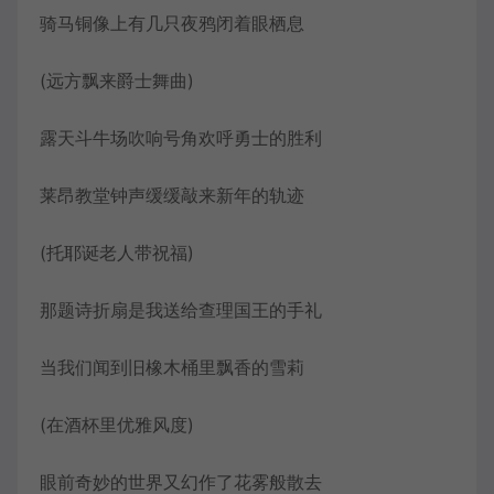
骑马铜像上有几只夜鸦闭着眼栖息
(远方飘来爵士舞曲)
露天斗牛场吹响号角欢呼勇士的胜利
莱昂教堂钟声缓缓敲来新年的轨迹
(托耶诞老人带祝福)
那题诗折扇是我送给查理国王的手礼
当我们闻到旧橡木桶里飘香的雪莉
(在酒杯里优雅风度)
眼前奇妙的世界又幻作了花雾般散去