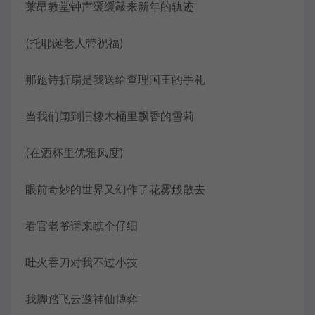
莱昂教堂钟声缓缓敲来新年的轨迹
(托耶诞老人带祝福)
那题诗折扇是我送给查理国王的手礼
当我们闻到旧橡木桶里飘香的雪莉
(在酒杯里优雅风度)
眼前奇妙的世界又幻作了花雾般散去
看官老爷请来瞧个仔细
吐火吞刀对我不过小技
我脚踏飞云邀神仙博弈