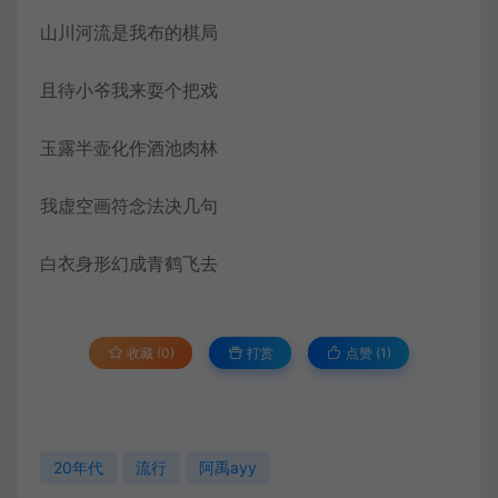
山川河流是我布的棋局
且待小爷我来耍个把戏
玉露半壶化作酒池肉林
我虚空画符念法决几句
白衣身形幻成青鹤飞去
收藏 (0)
打赏
点赞 (
1
)
20年代
流行
阿禹ayy