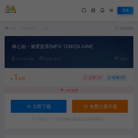
登录
首页
无损音乐
正文
我要投稿
林心如 – 被爱捉弄[MP3-128K][4.34M]
LFYY8.COM
2022-12-12
1,263
1
点赞 (
0
)
收藏 (0)
¥
M币
VIP免费
立即下载
免费注册开通
下载不了？请联系网站客服提交链接错误！