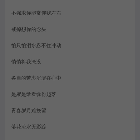
不强求你能常伴我左右
戒掉想你的念头
怕只怕泪水忍不住冲动
悄悄将我淹没
各自的苦衷沉淀在心中
是聚是散看缘份起落
青春岁月难挽留
落花流水无影踪