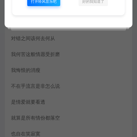
打开聆风音乐吧
好的我知道了
爱到深处最虚空
彼此的承诺不堪再回首
对错之间该何去何从
我何苦这般情愿受折磨
我悔恨的消瘦
不在乎流言是非怎么说
是情爱就要看透
就算是所有情份都落空
也自在笑寂寞