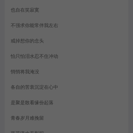
也自在笑寂寞
不强求你能常伴我左右
戒掉想你的念头
怕只怕泪水忍不住冲动
悄悄将我淹没
各自的苦衷沉淀在心中
是聚是散看缘份起落
青春岁月难挽留