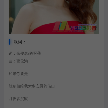
歌词：
词：余俊彦/陈冠蒨
曲：曹俊鸿
如果你要走
就别留给我太多安慰的借口
月夜多沉默