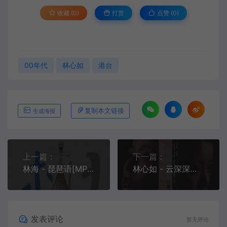
收藏 (0)
打赏
点赞 (
0
)
00年代
林心如
港台
复制本文链接
生成海报
上一篇：
下一篇：
林海 - 琵琶语[MP3-320K/FLAC][10.1M/20.6M]
林心如 - 云深深雨濛濛[MP3-320K/FLAC][10.1M/27.6M]
发表评论
暂无评论