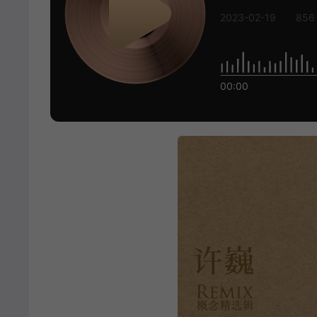
2023-02-19
856
00:00