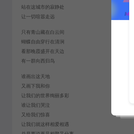
站在这城市的寂静处
让一切喧嚣走远
只有青山藏在白云间
蝴蝶自由穿行在清涧
看那晚霞盛开在天边
有一群向西归鸟
谁画出这天地
又画下我和你
让我们的世界绚丽多彩
谁让我们哭泣
又给我们惊喜
让我们就这样相爱相遇
总是要说再见相聚又分离