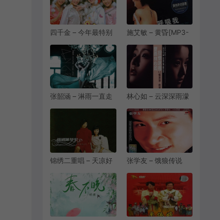
四千金 – 今年最特别
施艾敏 – 黄昏[MP3-
[MP3-320K/FLAC]
320K/FLAC]
[6.76M/21.5M]
[10.1M/28.4M]
张韶涵 – 淋雨一直走
林心如 – 云深深雨濛
[MP3-320K/FLAC]
濛[MP3-
[8.16M/24.8M]
320K/FLAC]
[10.1M/27.6M]
锦绣二重唱 – 天凉好
张学友 – 饿狼传说
个秋[MP3-
[MP3-320K/FLAC]
320K/FLAC]
[10.6M/32.0M]
[7.36M/36.8M]