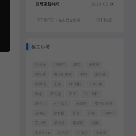
最后更新时间：
2023-03-26
下载不了？点击提交错误
下载须知
相关标签
许绍洋
1992年
陈粒
宋盐球
林忆莲
唐人街探案
唢呐
施艾敏
班得瑞
王焱
LBI利比
2007年
励志
黄明志
罗罗
飞儿乐团
陈奕迅
HiFi试音
王馨平
皮卡丘多多
金海心
徐梦圆
誓言
齐秦
1989年
王力宏
卓依婷
张靓颖
巫娜
本多Ruru
赵方婧
叶丽仪
孟庭苇