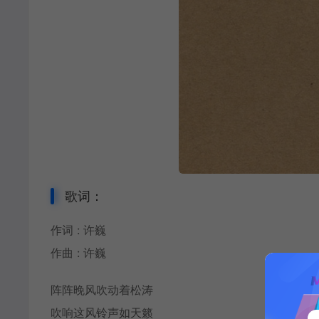
歌词：
作词 :
许巍
作曲 : 许巍
阵阵晚风吹动着松涛
吹响这风铃声如天籁