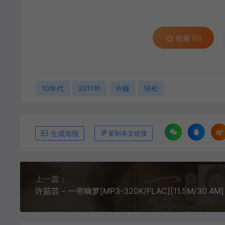
收藏 (0)
10年代
2011年
许巍
轻松
生成海报
复制本文链接
上一篇：
许茹芸 - 一帘幽梦[MP3-320K/FLAC][11.5M/30.4M]