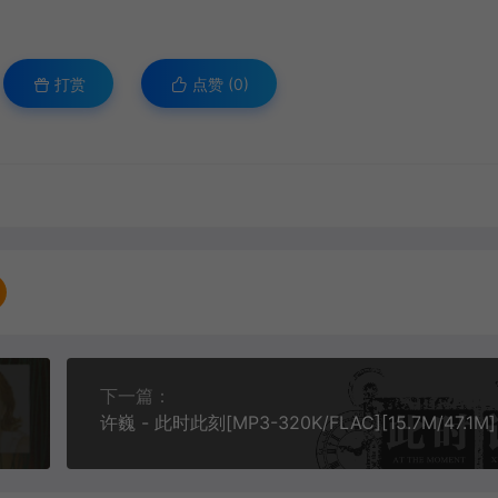
打赏
点赞 (
0
)
下一篇：
许巍 - 此时此刻[MP3-320K/FLAC][15.7M/47.1M]