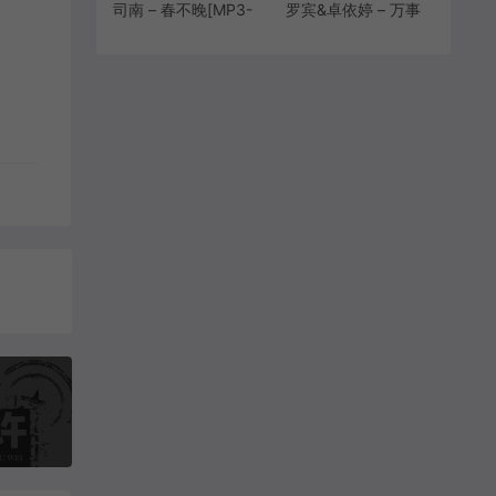
司南 – 春不晚[MP3-
罗宾&卓依婷 – 万事
320K/FLAC/HIRES]
胜胜意[MP3-
[9.39M/24.9M/46.5M]
320K/FLAC]
[6.61M/18.7M]