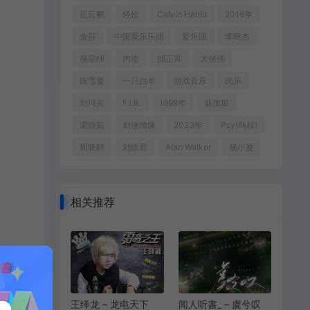
岳云鹏
轻松
Calvin Harris
2016年
金莎
中国爱乐乐团
爱乐团
李晓杰
杨宗纬
内地
邰正宵
大张伟
陈雪凝
一只白羊
游戏音乐
民乐
刘珂矣
F.I.R.
1998年
新加坡
梁静茹
剑侠情缘
2023年
Psy(鸟叔)
周晓鸥
刘惜君
Alan Walker
杨小曼
相关推荐
王绎龙 – 龙电天下
闻人听書_ – 虞兮叹