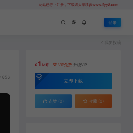
此站已停止注册，下载请大家移步www.lfyy8.com
登录
我要投稿
1
¥
M币
VIP免费
升级VIP
856
立即下载
点赞 (
0
)
收藏 (0)