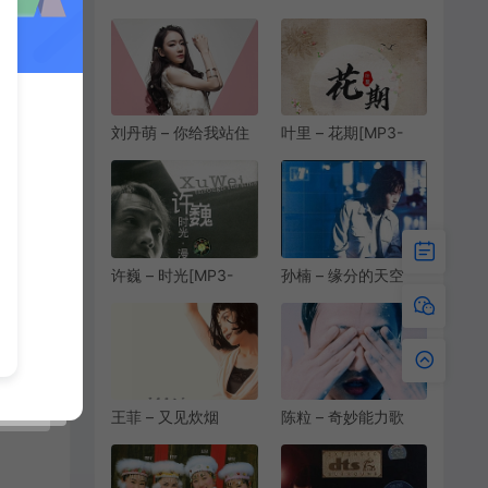
[MP3-320K/FLAC]
[MP3-
[7.86M/24.9M]
320K/FLAC/HIRES]
[8.20M/24.7M/43.9M]
刘丹萌 – 你给我站住
叶里 – 花期[MP3-
[MP3-320K/FLAC]
320K/FLAC]
[8.18M/21.9M]
[7.92M/19.4M]
许巍 – 时光[MP3-
孙楠 – 缘分的天空
320K/FLAC]
[MP3-320K/FLAC]
[12.1M/34.9M]
[10.6M/32.6M]
王菲 – 又见炊烟
陈粒 – 奇妙能力歌
[MP3/FLAC][320K]
[MP3-320K/FLAC]
[8.47M/24.1M]
[10.1M/22.8M]