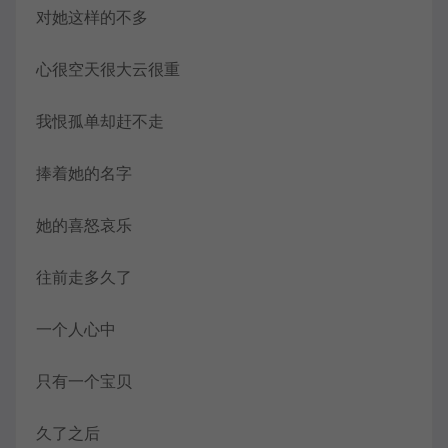
对她这样的不多
心很空天很大云很重
我恨孤单却赶不走
捧着她的名字
她的喜怒哀乐
往前走多久了
一个人心中
只有一个宝贝
久了之后