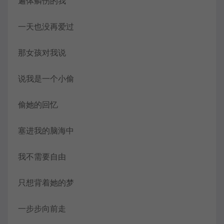
遍体鳞伤的我
一天也没再爱过
那女孩对我说
说我是一个小偷
偷她的回忆
塞进我的脑海中
我不需要自由
只想背着她的梦
一步步向前走