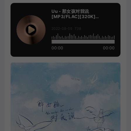
Uu - 那女孩对我说
[MP3/FLAC][320K]
[10.7M/26.2M]
2022-08-05
738
00:00
00:00