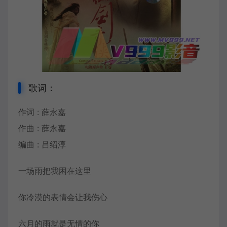
歌词：
作词 : 薛永嘉
作曲 : 薛永嘉
编曲 : 吕绍淳
一场雨把我困在这里
你冷漠的表情会让我伤心
六月的雨就是无情的你