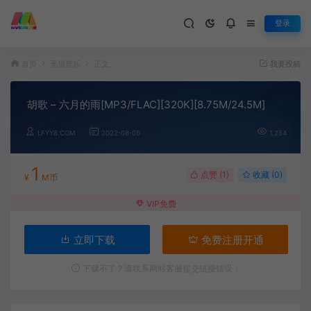
登录
首页
无损音乐
正文
我要投稿
胡歌 – 六月的雨[MP3/FLAC][320K][8.75M/24.5M]
LFYY8.COM
2022-08-05
1,254
1
点赞 (
1
)
收藏 (0)
¥
M币
VIP免费
立即下载
免费注册开通
下载不了？请联系网站客服提交链接错误！