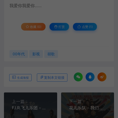
我爱你我爱你……
收藏 (0)
打赏
点赞 (
1
)
00年代
影视
胡歌
复制本文链接
生成海报
上一篇：
下一篇：
F.I.R.飞儿乐团 - 千年之恋[MP3/FLAC][320K][8.75M/26.7M]
花儿乐队 - 我们能不能不分手[MP3/FLAC][320K][8.24M/25.5M]