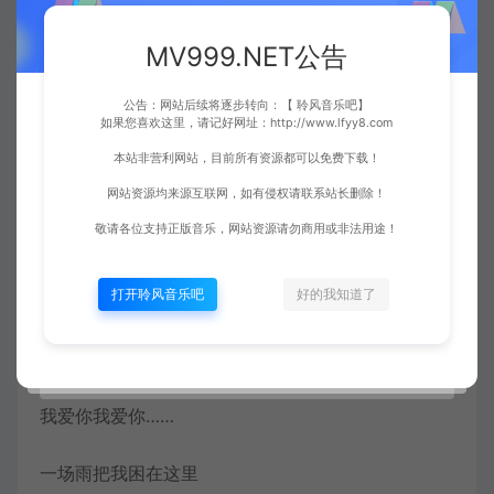
终会有一天你会相信我
MV999.NET公告
我爱你
公告：网站后续将逐步转向：【 聆风音乐吧】
如果您喜欢这里，请记好网址：http://www.lfyy8.com
一场雨想念你
本站非营利网站，目前所有资源都可以免费下载！
在我的心中都不可比拟
网站资源均来源互联网，如有侵权请联系站长删除！
敬请各位支持正版音乐，网站资源请勿商用或非法用途！
你走后什么都
打开聆风音乐吧
好的我知道了
已经消失在风雨里
一场雨想念你
我爱你我爱你……
一场雨把我困在这里