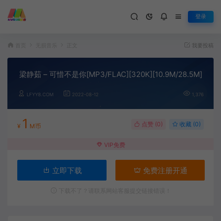
登录
首页
无损音乐
正文
我要投稿
梁静茹 – 可惜不是你[MP3/FLAC][320K][10.9M/28.5M]
LFYY8.COM
2022-08-12
1,376
1
点赞 (
0
)
收藏 (0)
¥
M币
VIP免费
立即下载
免费注册开通
下载不了？请联系网站客服提交链接错误！