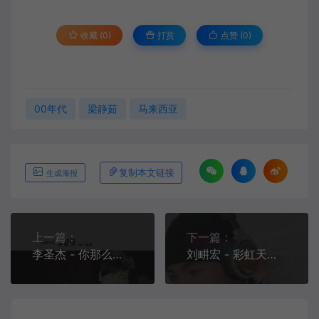
收藏 (0)
打赏
点赞 (
0
)
00年代
梁静茹
马来西亚
复制本文链接
生成海报
上一篇：
下一篇：
李圣杰 - 你那么爱她[MP3/FLAC][320K][9.85M/25.9M]
刘畊宏 - 彩虹天堂[MP3/FLAC][320K][11.6M/33.6M]