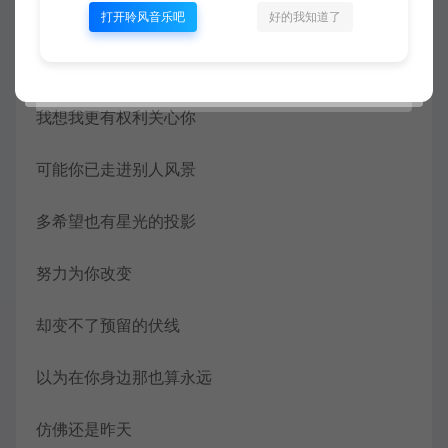
还能感受那温柔
打开聆风音乐吧
好的我知道了
那一段我们曾心贴着心
我想我更有权利关心你
可能你已走进别人风景
多希望也有星光的投影
努力为你改变
却变不了预留的伏线
以为在你身边那也算永远
仿佛还是昨天