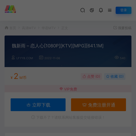
登录
首页
高清MTV
华语MTV
正文
我要投稿
魏新雨 – 恋人心[1080P][KTV][MPG][641.1M]
LFYY8.COM
2022-11-06
540
2
点赞 (
0
)
收藏 (0)
¥
M币
VIP免费
立即下载
免费注册开通
下载不了？请联系网站客服提交链接错误！