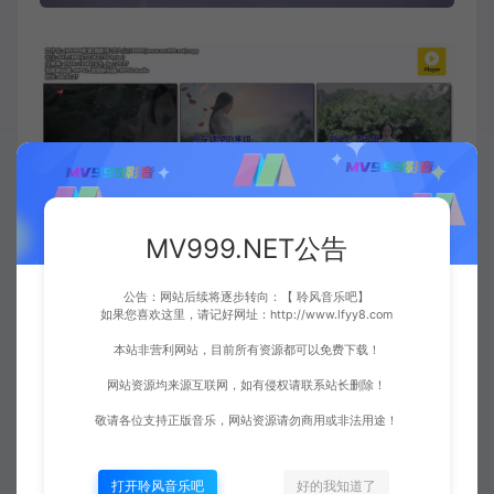
MV999.NET公告
公告：网站后续将逐步转向：【 聆风音乐吧】
如果您喜欢这里，请记好网址：http://www.lfyy8.com
本站非营利网站，目前所有资源都可以免费下载！
歌曲简介：
网站资源均来源互联网，如有侵权请联系站长删除！
2014年的某一天，在西湖观赏景色的
魏新雨
偶然想到
敬请各位支持正版音乐，网站资源请勿商用或非法用途！
“恋人心”一词，之后的三个月她反复构思并与编者进
行多次的磨合、沟通，最终创作出了《恋人心》这首
打开聆风音乐吧
好的我知道了