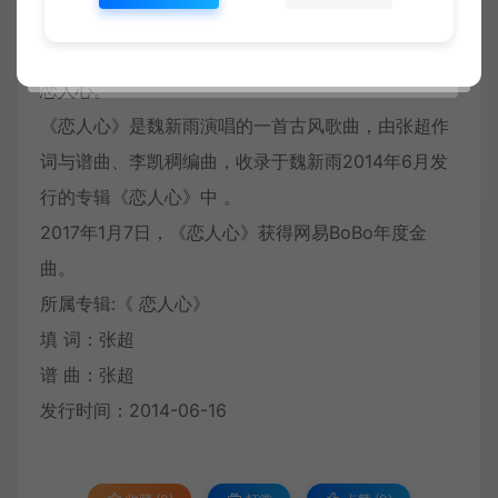
歌。歌词讲述了时光流转中，生死爱恋、相思成风雨
的爱情故事，唱述了一颗痴痴绵绵渴望与等待爱情的
恋人心。
《恋人心》是魏新雨演唱的一首古风歌曲，由张超作
词与谱曲、李凯稠编曲，收录于魏新雨2014年6月发
行的专辑《恋人心》中 。
2017年1月7日，《恋人心》获得网易BoBo年度金
曲。
所属专辑:《 恋人心》
填 词：张超
谱 曲：张超
发行时间：2014-06-16