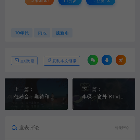
收藏 (0)
打赏
点赞 (
0
)
10年代
内地
魏新雨
复制本文链接
生成海报
上一篇：
下一篇：
任妙音 - 期待和你再相遇[1080P][KTV][MPG][624M]
李琛 - 窗外[KTV][MPG][170.2M]
发表评论
暂无评论