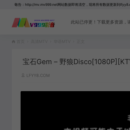
敬告：http://mv.mv999.net网站数据即将清空，现将所有数据更新到lfyy8.
此站已停更！下载更多资源，请访问 
首页
高清MTV
华语MTV
正文
宝石Gem – 野狼Disco[1080P][KTV
LFYY8.COM