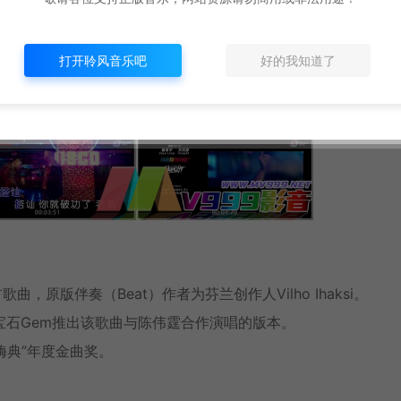
打开聆风音乐吧
好的我知道了
，原版伴奏（Beat）作者为芬兰创作人Vilho Ihaksi。
日，宝石Gem推出该歌曲与陈伟霆合作演唱的版本。
吧嗨典”年度金曲奖。