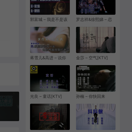
郭富城 – 我是不是该
罗志祥&徐熙娣 – 恋
安静的走开[KTV]
爱达人[KTV][MPG]
[VOB][295.9M]
[142M]
蒋雪儿&高进 – 说你
金莎 – 空气[KTV]
为什么爱我[KTV]
[VOB][267.4M]
[MPG][172.9M]
光良 – 童话[KTV]
孙楠 – 你快回来
[VOB][238M]
[KTV][MPG][115M]