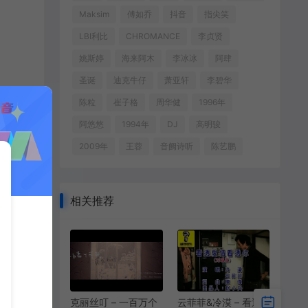
Maksim
傅如乔
抖音
指尖笑
LBI利比
CHROMANCE
李贞贤
姚斯婷
海来阿木
李冰冰
阿肆
圣诞
迪克牛仔
萧亚轩
李碧华
陈粒
崔子格
周华健
1996年
阿悠悠
1994年
DJ
高明骏
2009年
王蓉
音阙诗听
陈艺鹏
相关推荐
克丽丝叮 – 一百万个
云菲菲&冷漠 – 看透