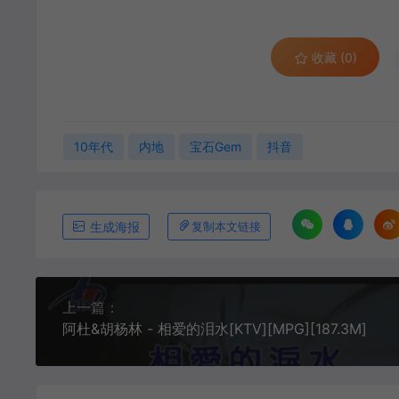
收藏 (0)
10年代
内地
宝石Gem
抖音
生成海报
复制本文链接
上一篇：
阿杜&胡杨林 - 相爱的泪水[KTV][MPG][187.3M]