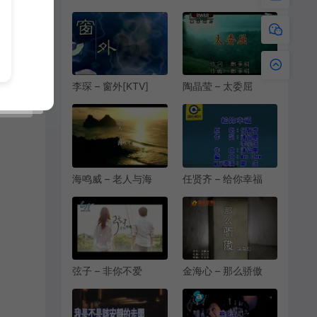
可能[KTV][MPG]
爱情看透你[KTV]
[215M]
[MPG][211.9M]
李琛 – 窗外[KTV]
陶晶莹 – 太委屈
[MPG][170.2M]
[KTV][VOB][162M]
海鸣威 – 老人与海
任贤齐 – 给你幸福
[KTV][VOB]
[KTV][MPG][241M]
[165.9M]
弦子 – 非你不爱
金海心 – 那么骄傲
[KTV][MPG]
[KTV][MPG]
[193.2M]
[193.5M]