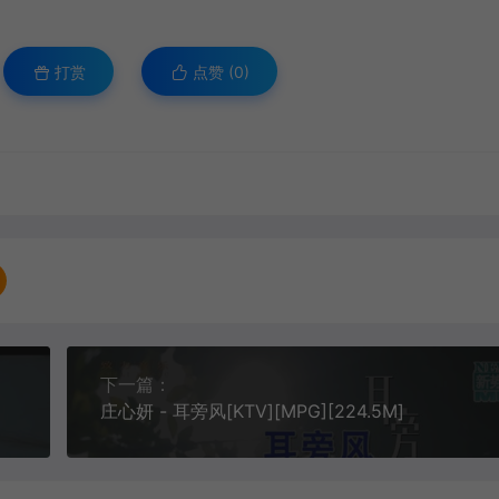
打赏
点赞 (
0
)
下一篇：
庄心妍 - 耳旁风[KTV][MPG][224.5M]