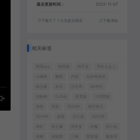
最后更新时间：
2022-11-07
下载不了？点击提交错误
下载须知
相关标签
阿禹ayy
徐熙娣
四千金
羽生まゐご
小峰峰
翻唱
内地
仙剑奇侠传
陈玉建
余又
沙宝亮
90年代
胡杨林
DJSdy
陈雪凝
大话西游
孙悦
高安
2022年
纳兰珠儿
2014年
超萌
王心凌
2001年
韩红
薛之谦
张学友
许巍
回小仙
依桐
张国荣
三楠
郭富城
蒙面哥