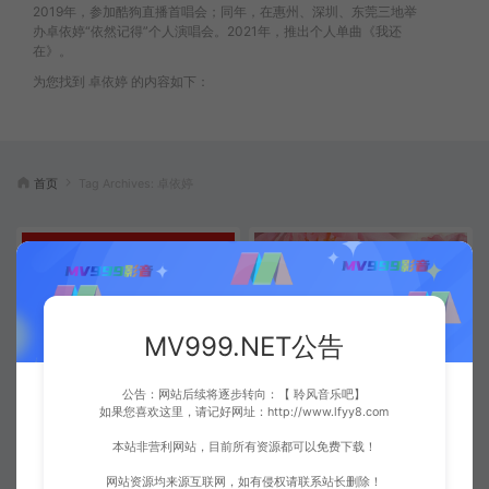
2019年，参加酷狗直播首唱会；同年，在惠州、深圳、东莞三地举
办卓依婷“依然记得”个人演唱会。2021年，推出个人单曲《我还
在》。
为您找到 卓依婷 的内容如下：
首页
Tag Archives: 卓依婷
MV999.NET公告
卓依婷 – 迎春花[MP3-320K/FL
罗宾&卓依婷 – 八仙齐拜年[MP3
公告：网站后续将逐步转向：【 聆风音乐吧】
如果您喜欢这里，请记好网址：http://www.lfyy8.com
AC][8.61M/26.7M]
-320K/FLAC][10.1M/25.4M]
无损音乐
无损音乐
本站非营利网站，目前所有资源都可以免费下载！
网站资源均来源互联网，如有侵权请联系站长删除！