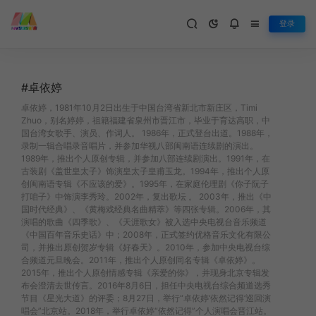
登录
#卓依婷
卓依婷，1981年10月2日出生于中国台湾省新北市新庄区，Timi
Zhuo，别名婷婷，祖籍福建省泉州市晋江市，毕业于育达高职，中
国台湾女歌手、演员、作词人。 1986年，正式登台出道。1988年，
录制一辑合唱录音唱片，并参加华视八部闽南语连续剧的演出。
1989年，推出个人原创专辑，并参加八部连续剧演出。1991年，在
古装剧《盖世皇太子》饰演皇太子皇甫玉龙。1994年，推出个人原
创闽南语专辑《不应该的爱》。1995年，在家庭伦理剧《你子阮子
打咱子》中饰演李秀玲。2002年，复出歌坛 。 2003年，推出《中
国时代经典》、《黄梅戏经典名曲精萃》等四张专辑。2006年，其
演唱的歌曲《四季歌》、《天涯歌女》被入选中央电视台音乐频道
《中国百年音乐史话》中；2008年，正式签约优格音乐文化有限公
司，并推出原创贺岁专辑《好春天》。2010年，参加中央电视台综
合频道元旦晚会。2011年，推出个人原创同名专辑《卓依婷》。
2015年，推出个人原创情感专辑《亲爱的你》，并现身北京专辑发
布会澄清去世传言。2016年8月6日，担任中央电视台综合频道选秀
节目《星光大道》的评委；8月27日，举行“卓依婷‘依然记得’巡回演
唱会”北京站。2018年，举行卓依婷“依然记得”个人演唱会晋江站。