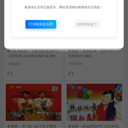
敬请各位支持正版音乐，网站资源请勿商用或非法用途！
打开聆风音乐吧
好的我知道了
罗宾&卓依婷 – 万事胜胜意[MP3
卓依婷 – 新春喜事一桩桩[MP3-
-320K/FLAC][6.61M/18.7M]
320K][11.5M]
无损音乐
无损音乐
卓依婷 – 开门红+这个日子真好
卓依婷 – 好运来[MP3-320K/FL