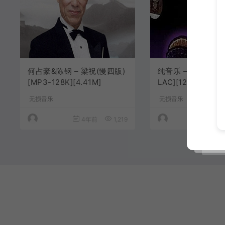
何占豪&陈钢 – 梁祝(慢四版)
纯音乐 – 梁祝[MP3
[MP3-128K][4.41M]
LAC][12.4M/32.1M
无损音乐
无损音乐
4年前
1,219
4