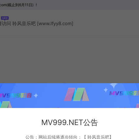
com(截止到6月11日) ！
聆风音乐吧 [www.lfyy8.com]
MV999.NET公告
公告：网站后续将逐步转向：【 聆风音乐吧】