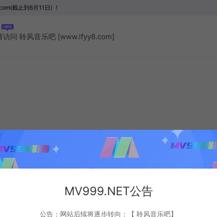
com(截止到6月11日) ！
聆风音乐吧 [www.lfyy8.com]
MV999.NET公告
公告：网站后续将逐步转向：【 聆风音乐吧】