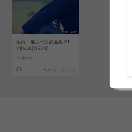
蓝雨 – 最后一次的温柔[KT
V][VOB][153M]
华语MTV
4年前
1,338