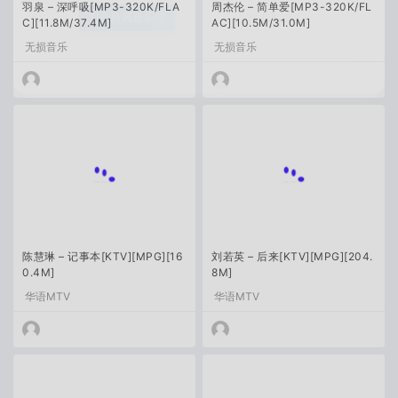
羽泉 – 深呼吸[MP3-320K/FLA
周杰伦 – 简单爱[MP3-320K/FL
C][11.8M/37.4M]
AC][10.5M/31.0M]
打开聆风音乐吧
好的我知道了
无损音乐
无损音乐
陈慧琳 – 记事本[KTV][MPG][16
刘若英 – 后来[KTV][MPG][204.
0.4M]
8M]
华语MTV
华语MTV