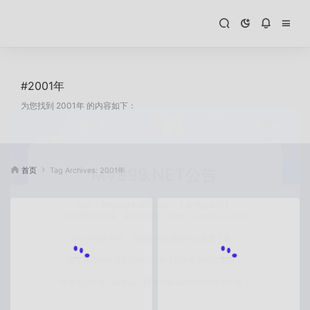
#2001年
为您找到 2001年 的内容如下：
首页
Tag Archives: 2001年
MV999.NET公告
公告：网站后续将逐步转向：【 聆风音乐吧】
如果您喜欢这里，请记好网址：http://www.lfyy8.com
本站非营利网站，目前所有资源都可以免费下载！
网站资源均来源互联网，如有侵权请联系站长删除！
敬请各位支持正版音乐，网站资源请勿商用或非法用途！