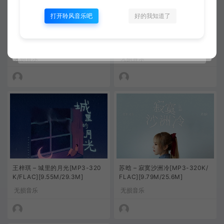
打开聆风音乐吧
好的我知道了
尹昔眠 – 落在生命里的光[MP3-
轩东 – 碎银几两[MP3-320K/FL
320K/FLAC][8.91M/22.1M]
AC][9.47M/24.7M]
无损音乐
无损音乐
王梓琪 – 城里的月光[MP3-320
苏晗 – 寂寞沙洲冷[MP3-320K/
K/FLAC][9.55M/29.3M]
FLAC][9.79M/25.6M]
无损音乐
无损音乐