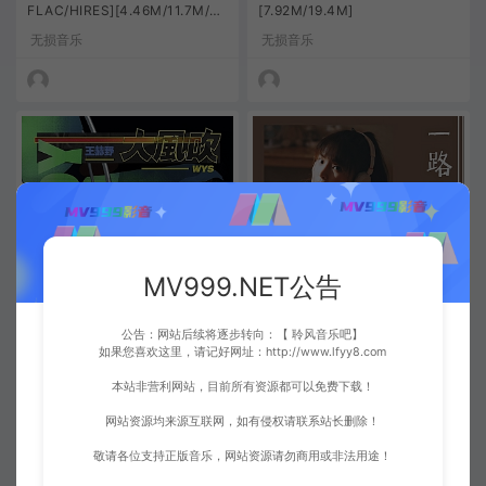
FLAC/HIRES][4.46M/11.7M/2
[7.92M/19.4M]
2.5M]
无损音乐
无损音乐
王赫野 – 大风吹[MP3-320K/FL
温奕心 – 一路生花[MP3-320K/
MV999.NET公告
AC][6.55M/18.9M]
FLAC][9.86M/27.0M]
无损音乐
无损音乐
公告：网站后续将逐步转向：【 聆风音乐吧】
如果您喜欢这里，请记好网址：http://www.lfyy8.com
本站非营利网站，目前所有资源都可以免费下载！
网站资源均来源互联网，如有侵权请联系站长删除！
敬请各位支持正版音乐，网站资源请勿商用或非法用途！