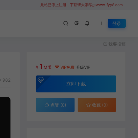
此站已停止注册，下载请大家移步www.lfyy8.com
登录
我要投稿
1
¥
M币
VIP免费
升级VIP
982
立即下载
点赞 (
0
)
收藏 (0)