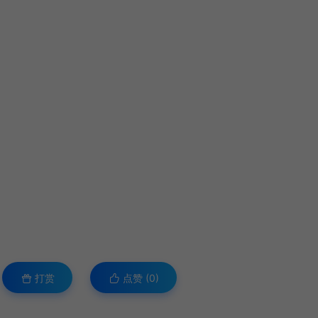
打赏
点赞 (
0
)