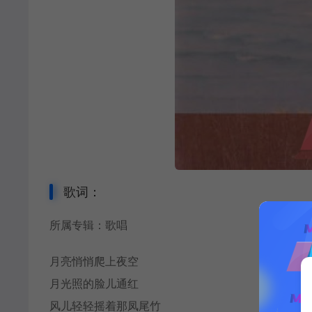
歌词：
所属专辑：歌唱
月亮悄悄爬上夜空
月光照的脸儿通红
风儿轻轻摇着那凤尾竹