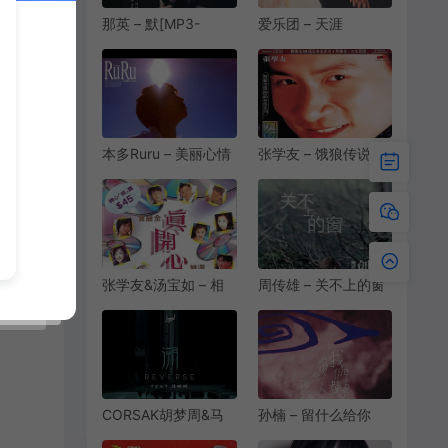
那英 – 默[MP3-
爱乐团 – 天涯
320K/FLAC]
[MP3/FLAC][320K]
[12.5M/30.7M]
[10.1M/30.2M]
本多Ruru – 美丽心情
张学友 – 饿狼传说
[MP3-320K/FLAC]
[MP3-320K/FLAC]
[10.6M/28.8M]
[10.6M/32.0M]
张学友&汤宝如 – 相
周传雄 – 关不上的窗
思风雨中[MP3-
[MP3/FLAC][320K]
320K/FLAC]
[11.2M/32.4M]
[9.92M/24.1M]
CORSAK胡梦周&马
孙楠 – 留什么给你
吟吟 – 溯 (Reverse)
[MP3-320K/FLAC]