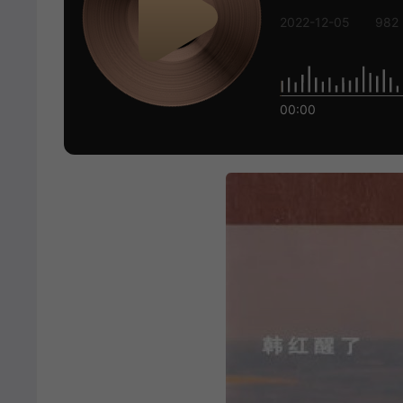
2022-12-05
982
00:00