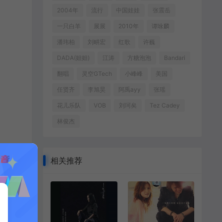
2004年
流行
中国娃娃
张震岳
一只白羊
展展
2010年
谭咏麟
潘玮柏
刘畊宏
红歌
许巍
DADA(妲妲)
江涛
方糖泡泡
Bandari
翻唱
灵空GTech
小峰峰
美国
任贤齐
李旭昊
阿禹ayy
张瑶
花儿乐队
VOB
刘珂矣
Tez Cadey
林俊杰
相关推荐