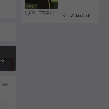
张振宇 – 不要再来伤
Alan Walker&Iselin
害我[MP3-
Solheim – Sing Me
320K/FLAC]
to
[12.3M/37.4M]
Sleep[MP3/FLAC]
[320K]
[7.70M/23.4M]
羽生まゐご,v flower - ハレハレヤ(朗朗晴天)[MP3-320K][8.08M]
无评论