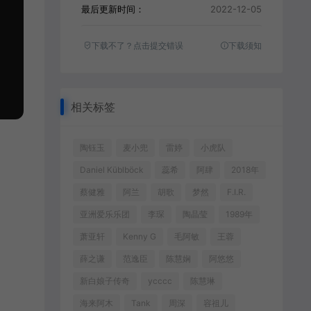
最后更新时间：
2022-12-05
下载不了？点击提交错误
下载须知
相关标签
陶钰玉
麦小兜
雷婷
小虎队
Daniel Küblböck
蕊希
阿肆
2018年
蔡健雅
阿兰
胡歌
梦然
F.I.R.
亚洲爱乐乐团
李琛
陶晶莹
1989年
萧亚轩
Kenny G
毛阿敏
王蓉
薛之谦
范逸臣
陈慧娴
阿悠悠
新白娘子传奇
ycccc
陈慧琳
海来阿木
Tank
周深
容祖儿