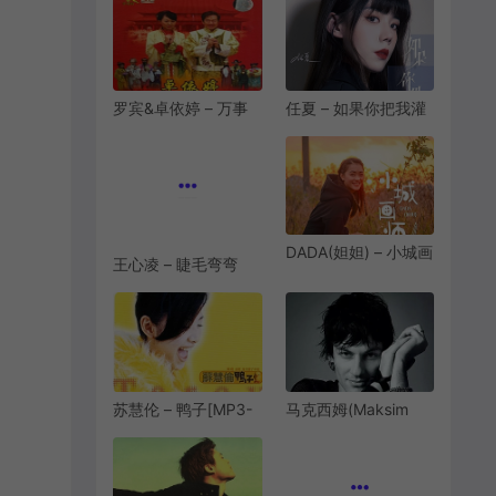
[MP3-320K/FLAC]
[9.59M/28.2M]
[7.43M/22.9M]
罗宾&卓依婷 – 万事
任夏 – 如果你把我灌
胜胜意[MP3-
醉[MP3-
320K/FLAC]
320K/FLAC]
[6.61M/18.7M]
[7.0M/18.1M]
王心凌 – 睫毛弯弯
DADA(妲妲) – 小城画
[MP3/FLAC][320K]
师[MP3-
[9.4M/28.5M]
320K/FLAC/HIRES]
[6.10M/17.8M/31.9M]
苏慧伦 – 鸭子[MP3-
马克西姆(Maksim
320K/FLAC]
Mrvica) – 出埃及记
[7.78M/22.6M]
(Exodus)
[MP3/FLAC][320K]
[7.41M/19.7M]