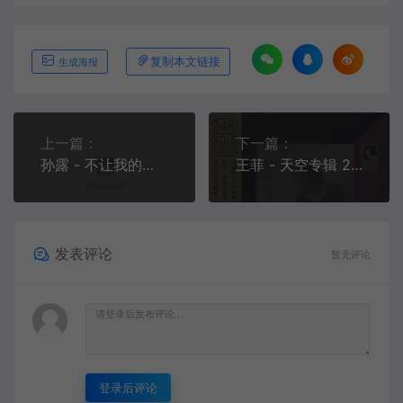
复制本文链接
生成海报
上一篇：
下一篇：
孙露 - 不让我的眼泪陪我过夜HQⅡ[WAV+CUE][451M]
王菲 - 天空专辑 24K金碟收藏版[WAV+MP3][451M]
发表评论
暂无评论
登录后评论