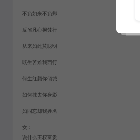
不负如来不负卿
反省凡心损梵行
从来如此莫聪明
既生苦难我西行
何生红颜你倾城
如何抹去你身影
如同忘却我姓名
女：
说什么王权富贵