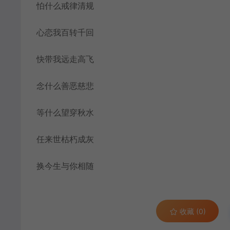
怕什么戒律清规
心恋我百转千回
快带我远走高飞
念什么善恶慈悲
等什么望穿秋水
任来世枯朽成灰
换今生与你相随
收藏 (0)