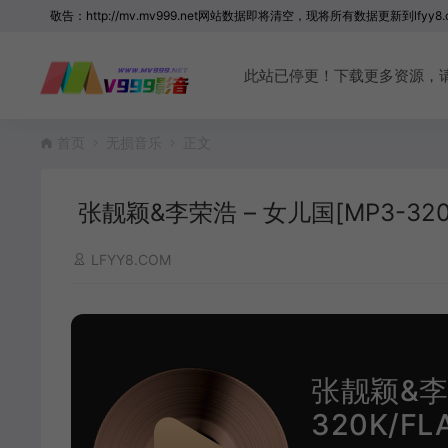
敬告：http://mv.mv999.net网站数据即将清空，现将所有数据更新到lfyy8.
此站已停更！下载更多资源，请访问 
首页
无损音乐
正文
张靓颖&李荣浩 – 女儿国[MP3-320K/F
LFYY8.COM
张靓颖&李荣
320K/FLA