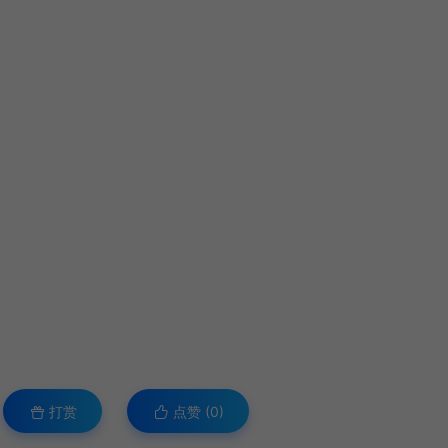
打赏
点赞 (
0
)