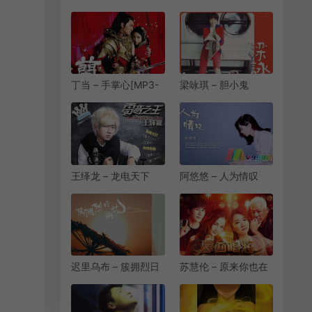
看过来[MP3-
[MP3/FLAC][320K]
320K/FLAC]
[10.3M/30.4M]
[7.42M/22.6M]
丁当 – 手掌心[MP3-
梁咏琪 – 胆小鬼
320K/FLAC]
[MP3-320K/FLAC]
[10.1M/27.0M]
[10.3M/27.7M]
王绎龙 – 龙电天下
阿悠悠 – 人为情叹
2019[MP3-
[MP3/FLAC][320K]
320K/FLAC]
[9.96M/27.3M]
[7.65M/20.8M]
迟里乌布 – 簇拥烈日
苏慧伦 – 原来你也在
的花[MP3-
这里(Live)[MP3-
320K/FLAC]
320K/FLAC]
[8.85M/22.9M]
[9.15M/25.5M]