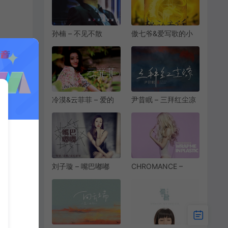
孙楠 – 不见不散
傲七爷&爱写歌的小
[MP3-320K/FLAC]
田 – 枕边童话[MP3-
[9.39M/25.5M]
320K/FLAC]
[7.34M/38.6M]
冷漠&云菲菲 – 爱的
尹昔眠 – 三拜红尘凉
血泪史[MP3-
[MP3-320K/FLAC]
320K/FLAC]
[7.20M/20.0M]
[11.4M/34.5M]
刘子璇 – 嘴巴嘟嘟
CHROMANCE –
[MP3-320K/FLAC]
Wrap Me In
[9.67M/29.0M]
Plastic[MP3/FLAC]
[320K]
[7.63M/23.2M]