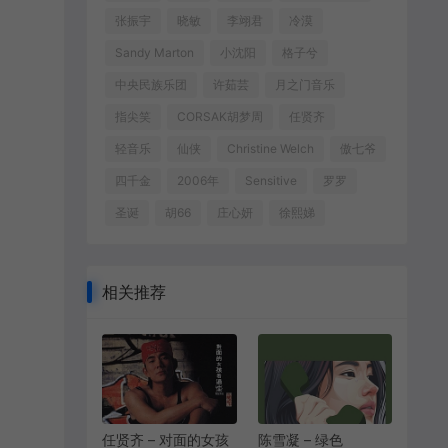
张振宇
晓敏
李翊君
冷漠
Sandy Marton
小沈阳
格子兮
中央民族乐团
许茹芸
月之门音乐
指尖笑
CORSAK胡梦周
任贤齐
轻音乐
仙侠
Christine Welch
傲七爷
四千金
2006年
Sensitive
罗罗
圣诞
胡66
庄心妍
徐熙娣
相关推荐
任贤齐 – 对面的女孩
陈雪凝 – 绿色