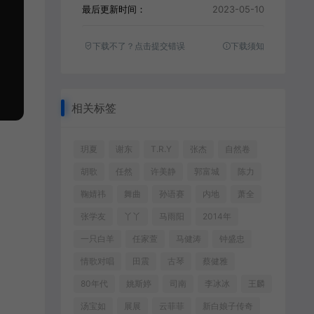
最后更新时间：
2023-05-10
下载不了？点击提交错误
下载须知
相关标签
玥夏
谢东
T.R.Y
张杰
自然卷
胡歌
任然
许美静
郭富城
陈力
鞠婧祎
舞曲
孙语赛
内地
萧全
张学友
丫丫
马雨阳
2014年
一只白羊
任家萱
马健涛
钟盛忠
情歌对唱
田震
古琴
蔡健雅
80年代
姚斯婷
司南
李冰冰
王麟
汤宝如
展展
云菲菲
新白娘子传奇