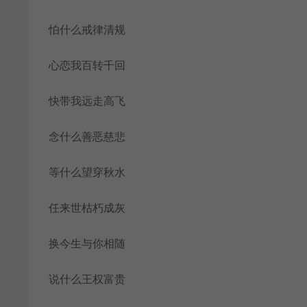
怕什么戒律清规
心恋我百转千回
快带我远走高飞
念什么善恶慈悲
等什么望穿秋水
任来世枯朽成灰
换今生与你相随
说什么王权富贵