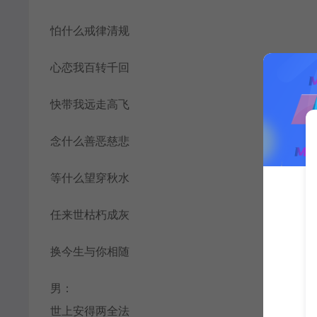
怕什么戒律清规
心恋我百转千回
快带我远走高飞
念什么善恶慈悲
等什么望穿秋水
任来世枯朽成灰
换今生与你相随
男：
世上安得两全法