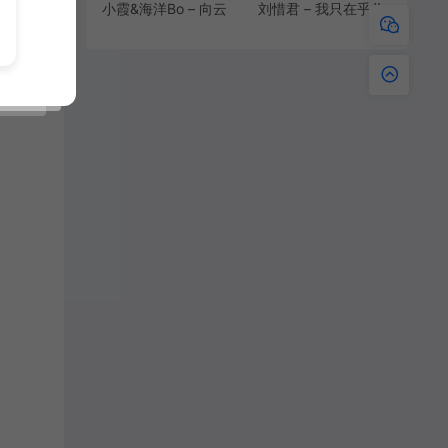
小霞&海洋Bo – 向云
刘惜君 – 我只在乎你
端[MP3-
[MP3-320K/FLAC]
320K/FLAC]
[11.0M/27.9M]
[10.2M/26.6M]