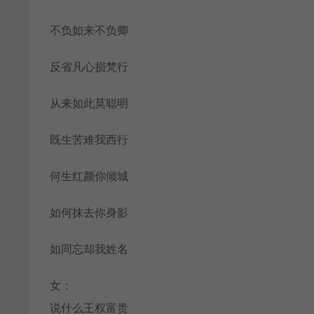
不负如来不负卿
反省凡心损梵行
从来如此莫聪明
既生苦难我西行
何生红颜你倾城
如何抹去你身影
如同忘却我姓名
女：
说什么王权富贵