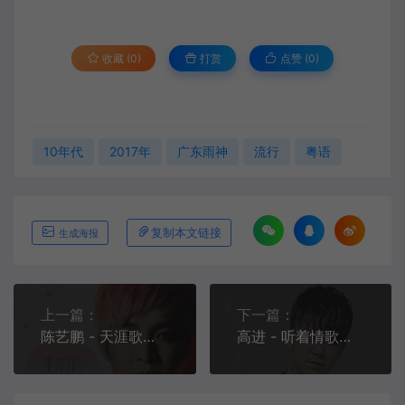
收藏 (0)
打赏
点赞 (
0
)
10年代
2017年
广东雨神
流行
粤语
复制本文链接
生成海报
上一篇：
下一篇：
陈艺鹏 - 天涯歌女[MP3-320K/FLAC][11.9M/30.9M]
高进 - 听着情歌流眼泪[MP3-320K/FLAC][10.4M/29.9M]