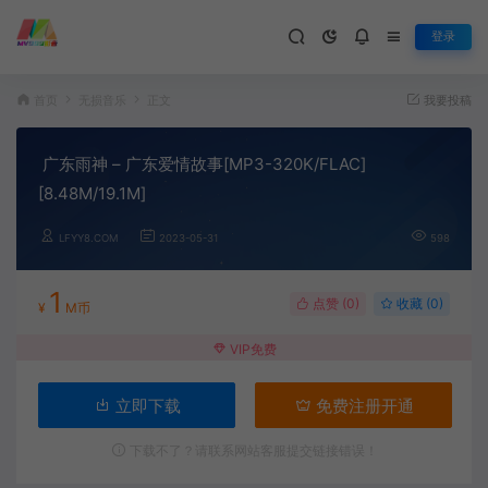
登录
首页
无损音乐
正文
我要投稿
广东雨神 – 广东爱情故事[MP3-320K/FLAC]
[8.48M/19.1M]
LFYY8.COM
2023-05-31
598
1
点赞 (
0
)
收藏 (0)
¥
M币
VIP免费
立即下载
免费注册开通
下载不了？请联系网站客服提交链接错误！