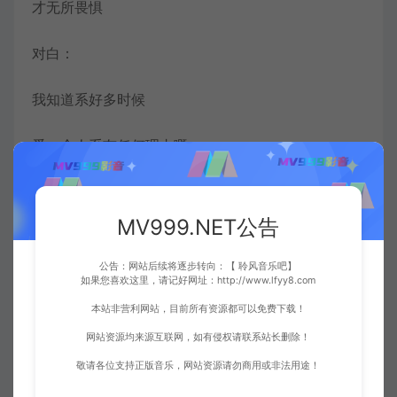
才无所畏惧
对白：
我知道系好多时候
爱一个人系冇任何理由嘅
你同其他女仔唔一样嘅就系
MV999.NET公告
你从来都唔问我钟意你啲乜
公告：网站后续将逐步转向：【 聆风音乐吧】
反而我成日都问你
如果您喜欢这里，请记好网址：http://www.lfyy8.com
本站非营利网站，目前所有资源都可以免费下载！
你究竟钟意我啲乜
网站资源均来源互联网，如有侵权请联系站长删除！
敬请各位支持正版音乐，网站资源请勿商用或非法用途！
笑的多一些改变要彻底