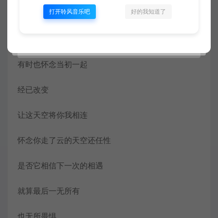
打开聆风音乐吧
好的我知道了
直面这世界真假游戏
人在广东已经漂泊十年
有时也怀念当初一起
经已改变
让这天空将你我相连
怀念你走了云的天空还任性
是否它相信下一次的相遇
就算最后一无所有
也无所畏惧