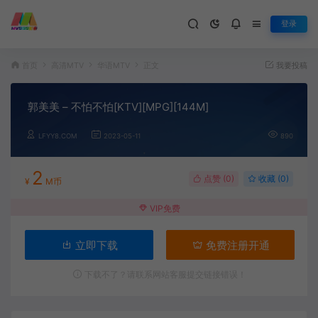
登录
首页
高清MTV
华语MTV
正文
我要投稿
郭美美 – 不怕不怕[KTV][MPG][144M]
LFYY8.COM
2023-05-11
890
2
点赞 (
0
)
收藏 (0)
¥
M币
VIP免费
立即下载
免费注册开通
下载不了？请联系网站客服提交链接错误！