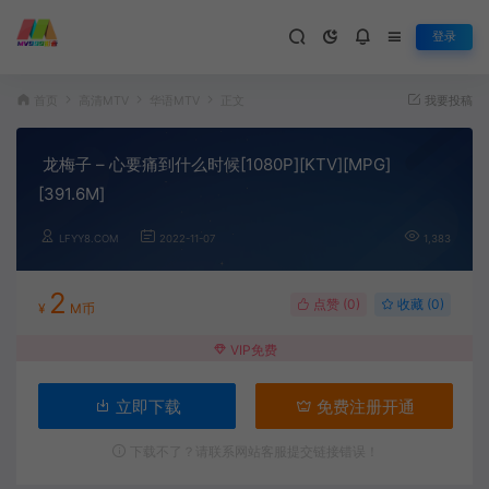
登录
首页
高清MTV
华语MTV
正文
我要投稿
龙梅子 – 心要痛到什么时候[1080P][KTV][MPG]
[391.6M]
LFYY8.COM
2022-11-07
1,383
2
点赞 (
0
)
收藏 (0)
¥
M币
VIP免费
立即下载
免费注册开通
下载不了？请联系网站客服提交链接错误！