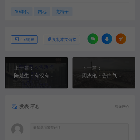
10年代
内地
龙梅子
复制本文链接
生成海报
上一篇：
下一篇：
陈楚生 - 有没有人告诉你[KTV][VOB][162.4M]
周杰伦 - 告白气球[1080P][KTV][MPG][429M]
发表评论
暂无评论