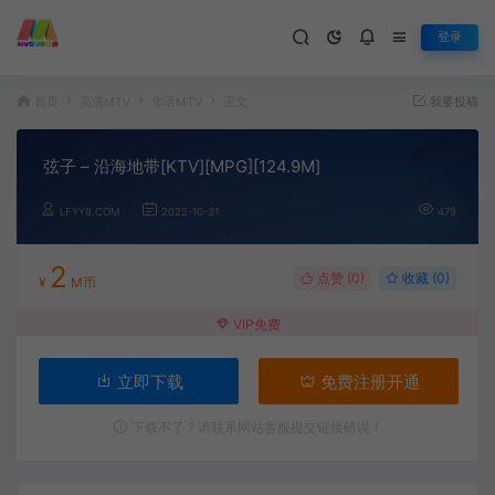
登录
首页
高清MTV
华语MTV
正文
我要投稿
弦子 – 沿海地带[KTV][MPG][124.9M]
LFYY8.COM
2022-10-31
479
2
点赞 (
0
)
收藏 (0)
¥
M币
VIP免费
立即下载
免费注册开通
下载不了？请联系网站客服提交链接错误！