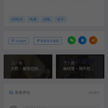
00年代
伤感
内地
弦子
复制本文链接
生成海报
上一篇：
下一篇：
六哲 - 被伤过的心还可以爱谁[KTV][MPG][198.8M]
杨钰莹 - 我不想说[KTV][VOB][181.7M]
发表评论
暂无评论