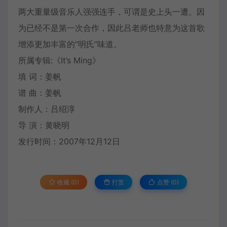
两大重量级音乐人强强连手，可谓是史上头一遭。因
为已经不是第一次合作，因此吕老师也特意为这首歌
增添更加丰富的“明氏”味道。
所属专辑:《It’s Ming》
填 词：姜帆
谱 曲：姜帆
制作人：吕绍淳
导 演：黄晓明
发行时间：2007年12月12日
收藏 (0)
打赏
点赞 (
0
)