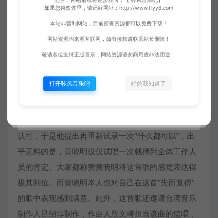
公告：网站后续将逐步转向：【 聆风音乐吧】
如果您喜欢这里，请记好网址：http://www.lfyy8.com
首歌曲，收录于黄晓明2007年12月10日发行的音乐
本站非营利网站，目前所有资源都可以免费下载！
专辑《It’s Ming》中。
网站资源均来源互联网，如有侵权请联系站长删除！
该歌曲也获得了2007年度雪碧中国原创音乐流行榜
内
敬请各位支持正版音乐，网站资源请勿商用或非法用途！
地
金曲奖。
其实早在第一次选歌时黄晓明就对这首歌情有独钟，
打开聆风音乐吧
好的我知道了
但是当时制作人考虑到该曲的高音区有一定难度，并
不适合刚转型做歌手的黄晓明，于是就只得忍痛放
弃。在录到7、8首后，黄晓明的唱功已经得到大家的
认可，于是他提出再重新试录一次“什么都可以”，出
乎意料的是，黄晓明仅仅试唱一次就得到全体工作人
员的肯定。大家都称赞黄晓明将这首歌的感觉表达得
极其到位。而黄晓明本人也对自己在这首“失而复得”
的歌中表现感到满意。此外，这首歌还邀请台湾音乐
制作人吕绍淳制作，作曲人殷文琦担当该曲的监唱，