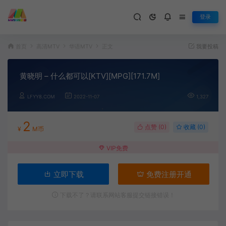
登录
首页
高清MTV
华语MTV
正文
我要投稿
黄晓明 – 什么都可以[KTV][MPG][171.7M]
LFYY8.COM
2022-11-07
1,327
2
点赞 (
0
)
收藏 (0)
¥
M币
VIP免费
立即下载
免费注册开通
下载不了？请联系网站客服提交链接错误！