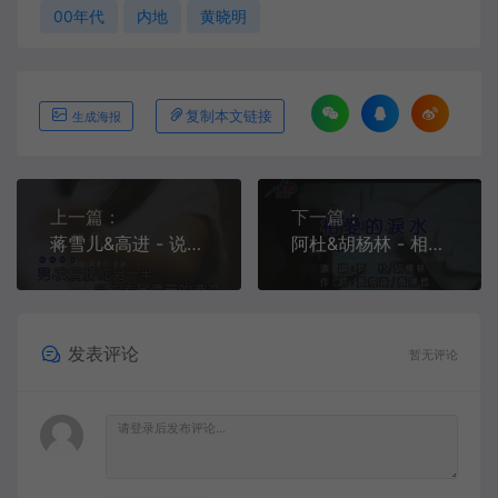
00年代
内地
黄晓明
复制本文链接
生成海报
上一篇：
下一篇：
蒋雪儿&高进 - 说你为什么爱我[KTV][MPG][172.9M]
阿杜&胡杨林 - 相爱的泪水[KTV][MPG][187.3M]
发表评论
暂无评论