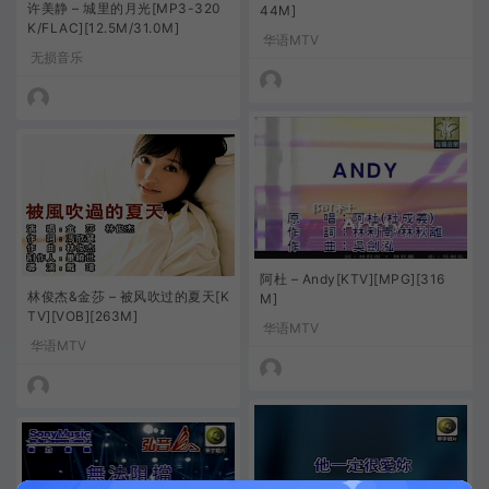
许美静 – 城里的月光[MP3-320
44M]
K/FLAC][12.5M/31.0M]
华语MTV
无损音乐
阿杜 – Andy[KTV][MPG][316
林俊杰&金莎 – 被风吹过的夏天[K
M]
TV][VOB][263M]
华语MTV
华语MTV