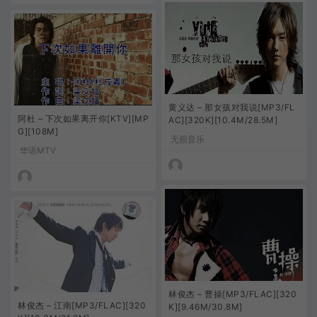
黄义达 – 那女孩对我说[MP3/FL
阿杜 – 下次如果离开你[KTV][MP
AC][320K][10.4M/28.5M]
G][108M]
无损音乐
华语MTV
林俊杰 – 曹操[MP3/FLAC][320
林俊杰 – 江南[MP3/FLAC][320
K][9.46M/30.8M]