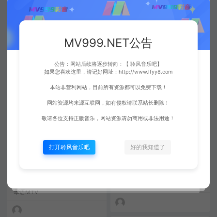
阿杜 – 他一定很爱你[KTV][MP
MV999.NET公告
阿杜 – 无法阻挡[KTV][MPG][15
G][148M]
2M]
华语MTV
华语MTV
公告：网站后续将逐步转向：【 聆风音乐吧】
如果您喜欢这里，请记好网址：http://www.lfyy8.com
本站非营利网站，目前所有资源都可以免费下载！
网站资源均来源互联网，如有侵权请联系站长删除！
敬请各位支持正版音乐，网站资源请勿商用或非法用途！
打开聆风音乐吧
好的我知道了
阿杜 – 天黑[KTV][MPG][159.5
阿杜 – 离别[KTV][MPG][162M]
M]
华语MTV
华语MTV