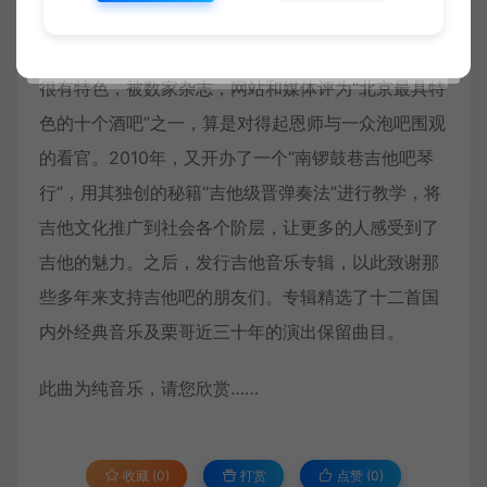
吉它弹唱”五部专业等级认证标准，总算回归正道了。
2006年，在北京南锣鼓巷创立了“南锣鼓巷吉他吧”，
很有特色，被数家杂志，网站和媒体评为“北京最具特
色的十个酒吧”之一，算是对得起恩师与一众泡吧围观
的看官。2010年，又开办了一个“南锣鼓巷吉他吧琴
行”，用其独创的秘籍“吉他级晋弹奏法”进行教学，将
吉他文化推广到社会各个阶层，让更多的人感受到了
吉他的魅力。之后，发行吉他音乐专辑，以此致谢那
些多年来支持吉他吧的朋友们。专辑精选了十二首国
内外经典音乐及栗哥近三十年的演出保留曲目。
此曲为
纯音乐
，请您欣赏……
收藏 (0)
打赏
点赞 (
0
)