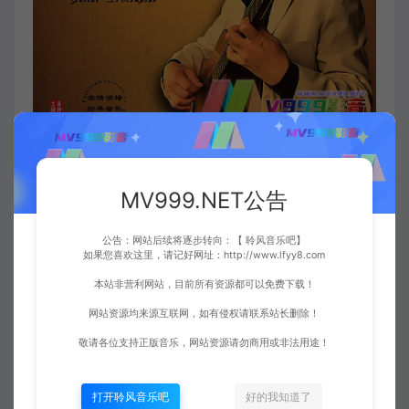
音乐背景：
MV999.NET公告
所属专辑:《
吉他
吧的故事》
包含乐器：吉他、长笛
公告：网站后续将逐步转向：【 聆风音乐吧】
如果您喜欢这里，请记好网址：http://www.lfyy8.com
栗宏涛，大家都喜欢称之为栗哥，早年师从著名吉他
本站非营利网站，目前所有资源都可以免费下载！
演奏家王友民老师，师满下山后“不务正业”，混上了
网站资源均来源互联网，如有侵权请联系站长删除！
东城区工商联理事，后任中国音协吉它学会专家会
敬请各位支持正版音乐，网站资源请勿商用或非法用途！
员，这才靠谱些，接着参与编写了由文化部审定的“中
国古典吉它、电吉它、电贝司、民谣吉它弹奏、民谣
打开聆风音乐吧
好的我知道了