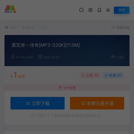
登录
首页
无损音乐
正文
我要投稿
栗宏涛 – 传奇[MP3-320K][11.0M]
LFYY8.COM
2022-12-12
1,083
1
点赞 (
0
)
收藏 (0)
¥
M币
VIP免费
立即下载
免费注册开通
下载不了？请联系网站客服提交链接错误！