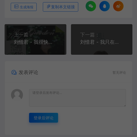
复制本文链接
生成海报
上一篇：
下一篇：
刘惜君 - 我很快乐[MP3-320K/FLAC][8.43M/22.9M]
刘惜君 - 我只在乎你[MP3-320K/FLAC][11.0M/27.9M]
发表评论
暂无评论
登录后评论