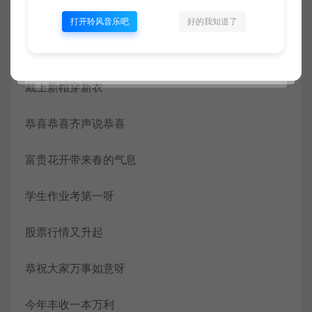
句句祝贺都是祥言吉语
打开聆风音乐吧
好的我知道了
今年又是年初一呀
戴上新帽穿新衣
恭喜恭喜齐声说恭喜
富贵花开带来春的气息
学生作业考第一呀
股票行情又升起
恭祝大家万事如意呀
今年丰收一本万利