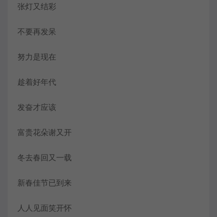
张灯又结彩
不要再发呆
努力是现在
趁着好年代
发奋才应该
富贵花朵谢又开
冬去春回又一载
新春佳节已到来
人人见面笑开怀