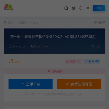
登录
首页
无损音乐
正文
我要投稿
四千金 – 新春佳节[MP3-320K/FLAC][8.88M/27.0M]
LFYY8.COM
2022-12-17
887
1
点赞 (
0
)
收藏 (0)
¥
M币
VIP免费
立即下载
免费注册开通
下载不了？请联系网站客服提交链接错误！