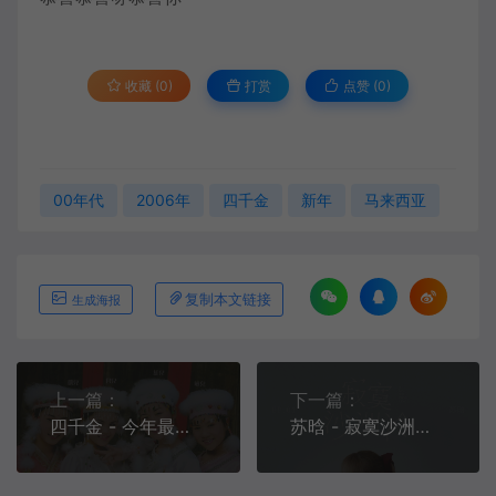
收藏 (0)
打赏
点赞 (
0
)
00年代
2006年
四千金
新年
马来西亚
复制本文链接
生成海报
上一篇：
下一篇：
四千金 - 今年最特别[MP3-320K/FLAC][6.76M/21.5M]
苏晗 - 寂寞沙洲冷[MP3-320K/FLAC][9.79M/25.6M]