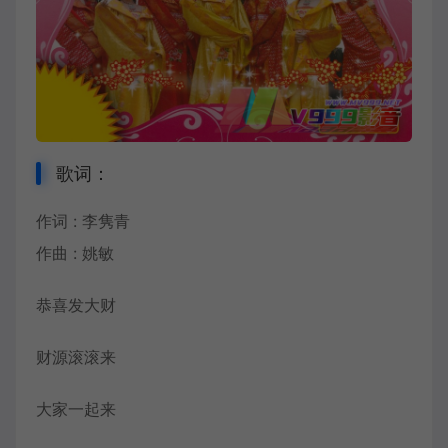
歌词：
作词 : 李隽青
作曲 : 姚敏
恭喜发大财
财源滚滚来
大家一起来