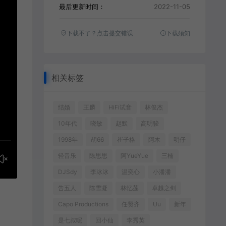
最后更新时间：
2022-11-05
下载不了？点击提交错误
下载须知
相关标签
结婚
王麟
HiFi试音
林俊杰
10年代
晓敏
赵默
高明骏
1998年
胡66
崔子格
阿木
明仔
轻音乐
陈思思
阿YueYue
三楠
DJSdy
李冰冰
温奕心
小潘潘
告五人
陈雪凝
林忆莲
卓越之剑
Capo Productions
任贤齐
Uu
新年
是七叔呢
回小仙
李秀英