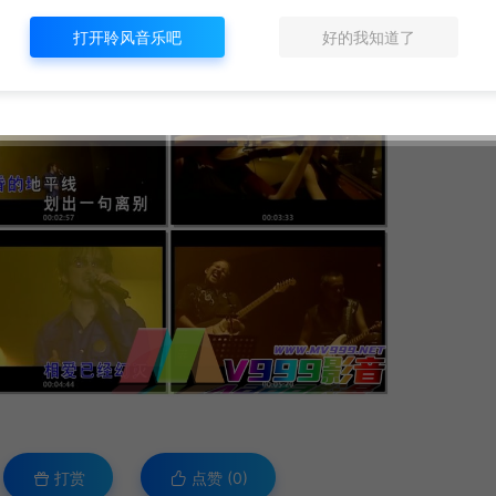
打开聆风音乐吧
好的我知道了
打赏
点赞 (
0
)