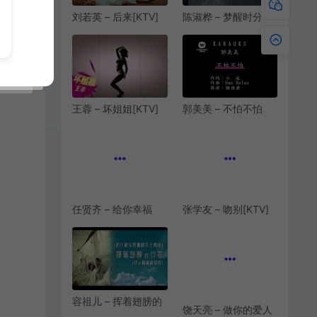
刘若英 – 后来[KTV]
陈淑桦 – 梦醒时分
[MPG][204.8M]
[KTV][VOB]
[156.6M]
王蓉 – 坏姐姐[KTV]
郭美美 – 不怕不怕
[MPG][191.9M]
[KTV][MPG][144M]
任贤齐 – 给你幸福
张学友 – 吻别[KTV]
[KTV][MPG][241M]
[MPG][192.6M]
容祖儿 – 挥着翅膀的
饶天亮 – 做你的爱人
女孩[KTV][MPG]
[KTV][VOB]