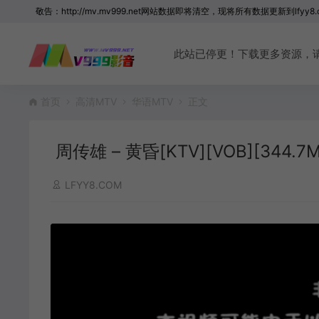
敬告：http://mv.mv999.net网站数据即将清空，现将所有数据更新到lfyy8.
此站已停更！下载更多资源，请访问 
首页
高清MTV
华语MTV
正文
周传雄 – 黄昏[KTV][VOB][344.7M
LFYY8.COM