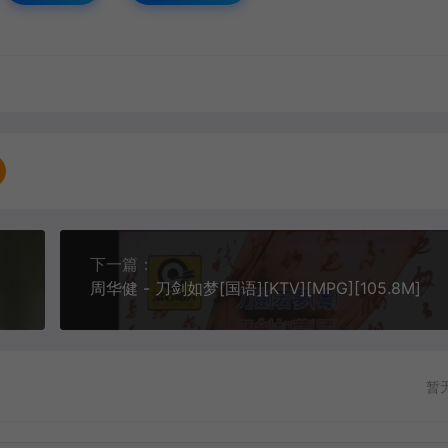
下一篇：
周华健 - 刀剑如梦[国语][KTV][MPG][105.8M]
暂