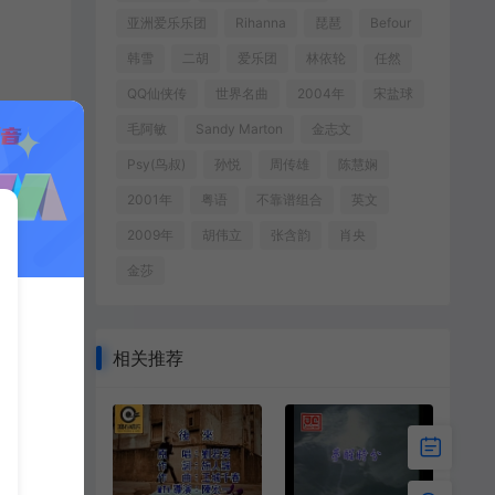
亚洲爱乐乐团
Rihanna
琵琶
Befour
韩雪
二胡
爱乐团
林依轮
任然
QQ仙侠传
世界名曲
2004年
宋盐球
毛阿敏
Sandy Marton
金志文
Psy(鸟叔)
孙悦
周传雄
陈慧娴
2001年
粤语
不靠谱组合
英文
2009年
胡伟立
张含韵
肖央
金莎
相关推荐