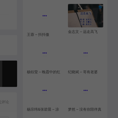
[221.7M]
[265.8M]
王蓉 – 抖抖傲
金志文 – 远走高飞
[1080P][KTV][MPG]
[KTV][MPG][190M]
[369.3M]
纪晓斌 – 哥有老婆
杨钰莹 – 晚霞中的红
[1080P][KTV][MPG]
蜻蜓[KTV][VOB]
[463.5M]
[149.5M]
无评论
杨宗纬&张碧晨 – 凉
梦然 – 没有你陪伴真
凉[KTV][MPG]
的好孤单[KTV][MPG]
[259.4M]
[1080P][526.0M]